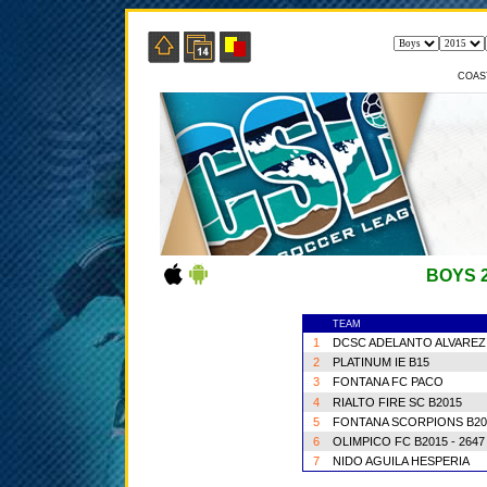
COAS
BOYS 
TEAM
1
DCSC ADELANTO ALVAREZ
2
PLATINUM IE B15
3
FONTANA FC PACO
4
RIALTO FIRE SC B2015
5
FONTANA SCORPIONS B20
6
OLIMPICO FC B2015 - 2647
7
NIDO AGUILA HESPERIA