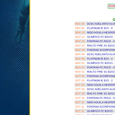
SCO
G
DEC 06
DCSC ADELANTO ALVA
DEC 06
PLATINUM IE B15 - 6
NOV 23
NIDO AGUILA HESPERI
NOV 23
OLIMPICO FC B2015 - 
NOV 23
FONTANA FC PACO - 
NOV 22
RIALTO FIRE SC B201
NOV 09
FONTANA SCORPIONS 
NOV 09
DCSC ADELANTO ALVA
NOV 09
PLATINUM IE B15 - 2
NOV 01
OLIMPICO FC B2015 - 
NOV 01
FONTANA FC PACO - 
NOV 01
RIALTO FIRE SC B201
OCT 25
FONTANA SCORPIONS 
OCT 25
PLATINUM IE B15 - 2
OCT 25
NIDO AGUILA HESPERI
OCT 18
DCSC ADELANTO ALVA
OCT 18
RIALTO FIRE SC B201
OCT 18
FONTANA FC PACO - 
OCT 11
NIDO AGUILA HESPERI
OCT 11
FONTANA SCORPIONS 
OCT 11
OLIMPICO FC B2015 - 