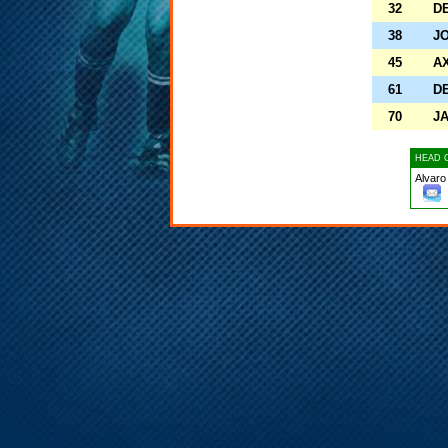
32
DE
38
JO
45
AX
61
DE
70
JA
HEAD 
Alvaro